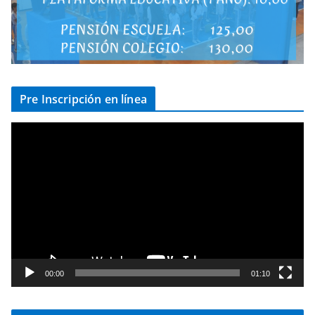
Pre Inscripción en línea
R
e
p
r
o
d
u
c
t
00:00
01:10
o
r