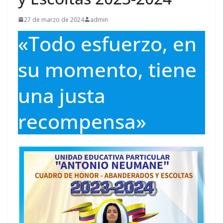
27 de marzo de 2024
admin
«Todo esfuerzo, en
su momento, tiene
una justa
recompensa»