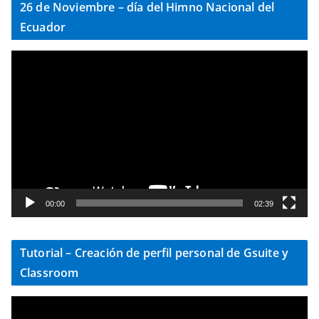
26 de Noviembre – día del Himno Nacional del
d
Ecuador
e
v
R
í
e
d
p
e
r
o
o
d
u
c
t
00:00
02:39
o
r
Tutorial – Creación de perfil personal de Gsuite y
d
Classroom
e
v
R
í