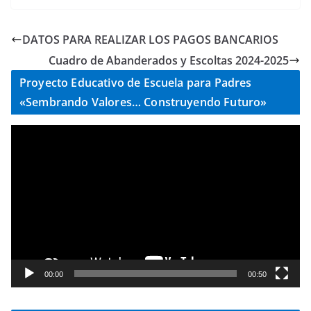
DATOS PARA REALIZAR LOS PAGOS BANCARIOS
Cuadro de Abanderados y Escoltas 2024-2025
Proyecto Educativo de Escuela para Padres
«Sembrando Valores… Construyendo Futuro»
R
e
p
r
o
d
u
c
t
00:00
00:50
o
r