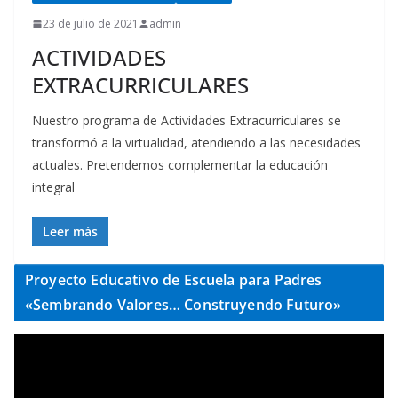
23 de julio de 2021
admin
ACTIVIDADES
EXTRACURRICULARES
Nuestro programa de Actividades Extracurriculares se
transformó a la virtualidad, atendiendo a las necesidades
actuales. Pretendemos complementar la educación
integral
Leer más
Proyecto Educativo de Escuela para Padres
«Sembrando Valores… Construyendo Futuro»
R
e
p